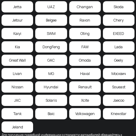
Jetta
UAZ
Changan
Skoda
Jetour
Belgee
Ravon
Chery
Kaiyi
SWM
Oting
EXEED
Kia
DongFeng
FAW
Lada
Great Wall
GAC
Omoda
Geely
Livan
MG
Haval
Москвич
Nissan
Hyundai
Renault
Soueast
JAC
Solaris
Xcite
Jaecoo
Tank
Baic
Volkswagen
Knewstar
Jeland
Для получения подробной информации о стоимости автомобилей обращайтесь к