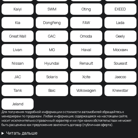
Kaiyi
SWM
Oting
EXEED
Kia
DongFeng
FAW
Lada
Great Wall
GAC
Omoda
Geely
Livan
MG
Haval
Москвич
Nissan
Hyundai
Renault
Soueast
JAC
Solaris
Xcite
Jaecoo
Tank
Baic
Volkswagen
Knewstar
Jeland
Для получения подробной информации о стоимости автомобилей обращайтесь к
менеджерам по продажам. Любая информация, содержащаяся на настоящем сайте,
носит исключительно справочный характер и ни при каких обстоятельствах не может
быть расценена как предложение заключить договор (публичная оферта).
Читать дальше