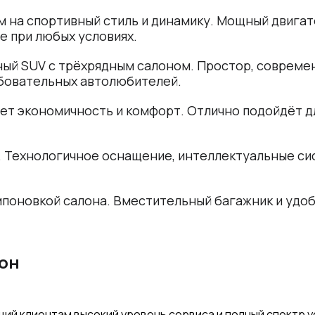
м на спортивный стиль и динамику. Мощный двигат
 при любых условиях.
ьный SUV с трёхрядным салоном. Простор, совреме
бовательных автолюбителей.
ает экономичность и комфорт. Отлично подойдёт д
. Технологичное оснащение, интеллектуальные си
мпоновкой салона. Вместительный багажник и удо
он
й клиентам высокий уровень сервиса и полный спектр у