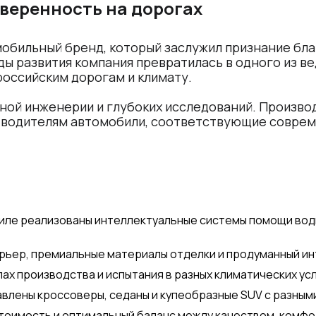
 уверенность на дорогах
мобильный бренд, который заслужил признание бл
ды развития компания превратилась в одного из в
российским дорогам и климату.
ной инженерии и глубоких исследований. Производ
я водителям автомобили, соответствующие совре
обиле реализованы интеллектуальные системы помощи в
ерьер, премиальные материалы отделки и продуманный ин
пах производства и испытания в разных климатических у
авлены кроссоверы, седаны и купеобразные SUV с разным
стоимость и оптимальный баланс между качеством, комф