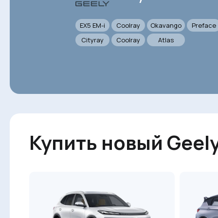
EX5 EM-i
Coolray
Okavango
Preface
Cityray
Coolray
Atlas
Купить новый Geel