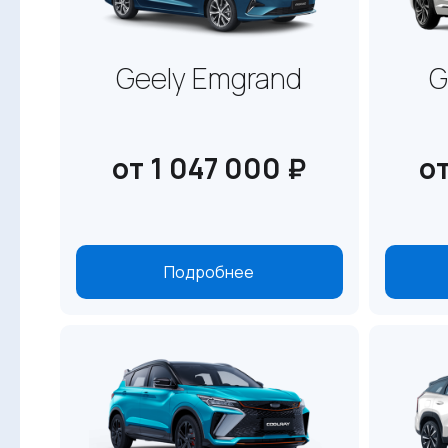
Geely Emgrand
G
от 1 047 000 ₽
от
Подробнее