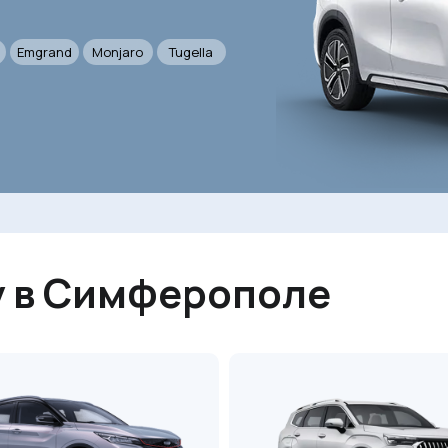
Emgrand
Monjaro
Tugella
y в Симферополе