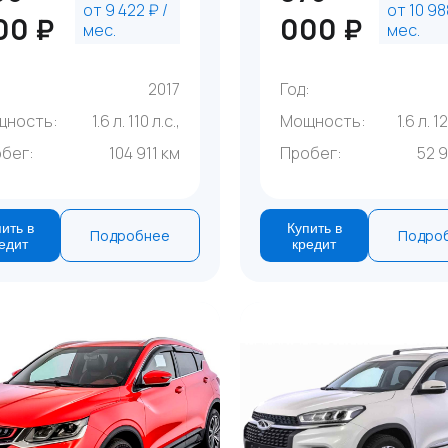
от 9 422 ₽ /
от 10 98
00 ₽
000 ₽
мес.
мес.
:
2017
Год:
щность:
1.6 л. 110 л.с.,
Мощность:
1.6 л. 1
бег:
104 911 км
Пробег:
52 
ить в
Купить в
Подробнее
Подро
едит
кредит