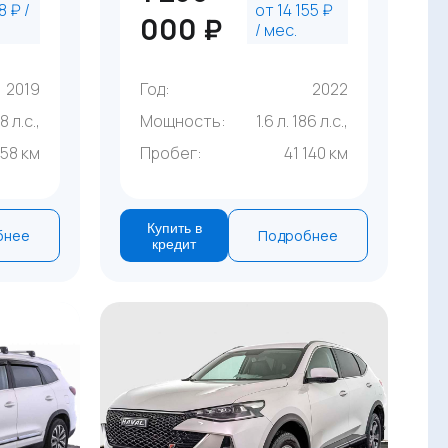
8 ₽ /
от 14 155 ₽
000 ₽
/ мес.
2019
Год:
2022
28 л.с.,
Мощность:
1.6 л. 186 л.с.,
958 км
Пробег:
41 140 км
Купить в
бнее
Подробнее
кредит