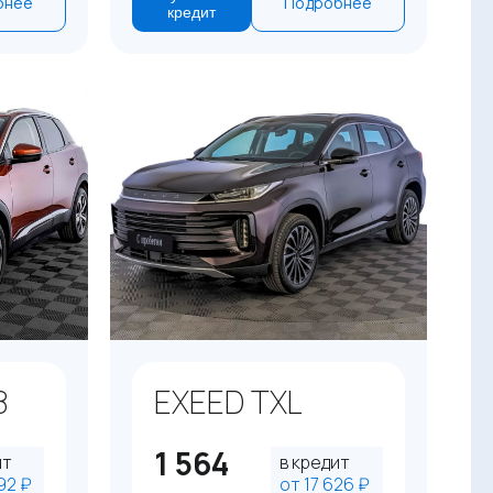
бнее
Подробнее
кредит
8
EXEED TXL
1 564
ит
в кредит
92 ₽
от 17 626 ₽