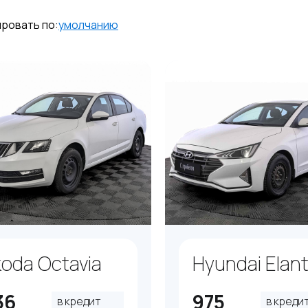
ровать по:
умолчанию
oda Octavia
Hyundai Elant
36
975
в кредит
в креди