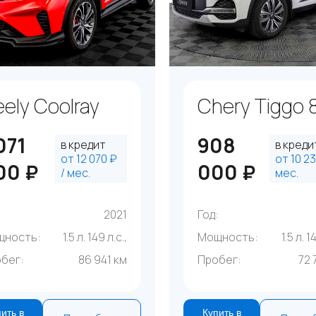
ely Coolray
Chery Tiggo 
071
908
в кредит
в креди
от 12 070 ₽
от 10 23
00 ₽
000 ₽
/ мес.
мес.
:
2021
Год:
щность:
1.5 л. 149 л.с.,
Мощность:
1.5 л. 1
бег:
86 941 км
Пробег:
72 
ить в
Купить в