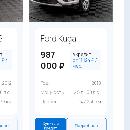
8
Ford Kuga
987
ит
в кредит
 ₽ /
от 11 124 ₽ /
000 ₽
мес.
2012
Год:
2018
0 л.с.,
Мощность:
2.5 л. 150 л.с.,
976 км
Пробег:
147 250 км
Купить в
бнее
Подробнее
кредит