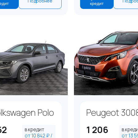
Подробнее
Подро
едит
кредит
lkswagen Polo
Peugeot 300
62
1 206
в кредит
в кред
от 10 842 ₽ /
от 13 5