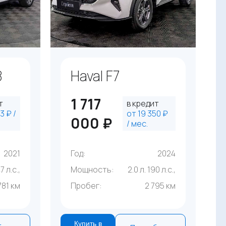
8
Haval F7
1 717
т
в кредит
3 ₽ /
от 19 350 ₽
000 ₽
/ мес.
2021
Год:
2024
47 л.с.,
Мощность:
2.0 л. 190 л.с.,
781 км
Пробег:
2 795 км
Купить в