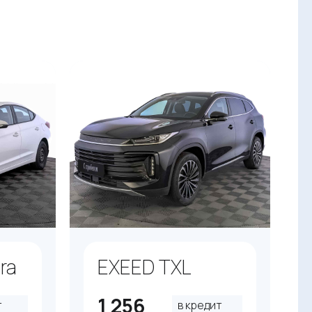
ra
EXEED TXL
1 256
т
в кредит