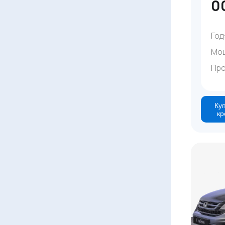
0
Год
Мо
Про
Куп
кр