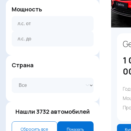
Мощность
Ge
1 
Страна
0
Год
Мо
Про
Нашли
3732
автомобилей
Сбросить все
Показать
Куп