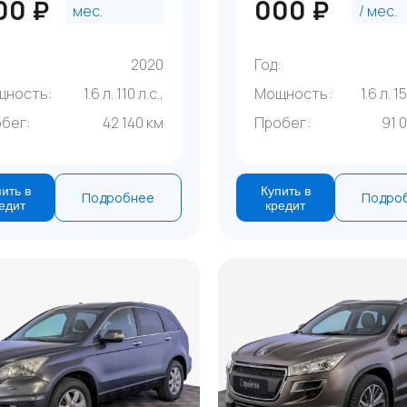
00 ₽
000 ₽
мес.
/ мес.
:
2020
Год:
щность:
1.6 л. 110 л.с.,
Мощность:
1.6 л. 1
бег:
42 140 км
Пробег:
91 
ить в
Купить в
Подробнее
Подро
едит
кредит