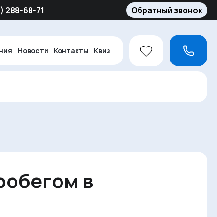
5) 288-68-71
Обратный звонок
ния
Новости
Контакты
Квиз
робегом в