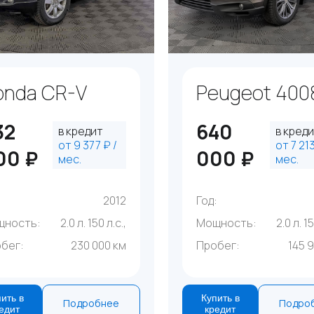
onda CR-V
Peugeot 400
32
640
в кредит
в кред
от 9 377 ₽ /
от 7 213
00 ₽
000 ₽
мес.
мес.
:
2012
Год:
щность:
2.0 л. 150 л.с.,
Мощность:
2.0 л. 15
бег:
230 000 км
Пробег:
145 
ить в
Купить в
Подробнее
Подро
едит
кредит