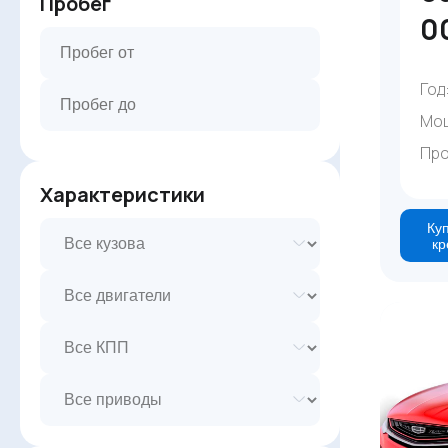
Пробег
0
Год
Мо
Про
Характеристики
Куп
кр