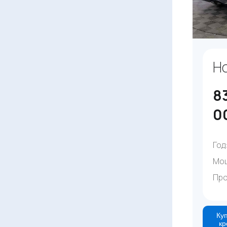
H
8
0
Год
Мо
Про
Куп
кр