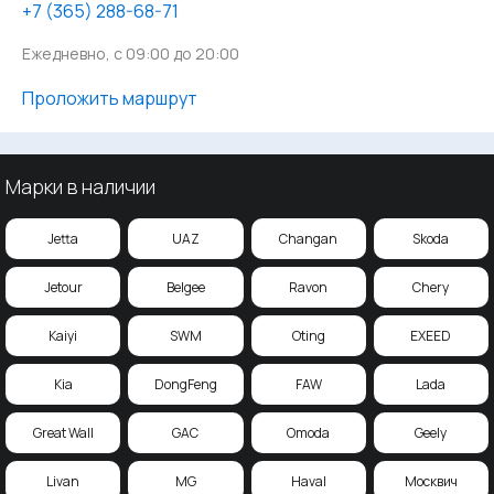
‪+7 (365) 288-68-71
Ежедневно, с 09:00 до 20:00
Проложить маршрут
Марки в наличии
Jetta
UAZ
Changan
Skoda
Jetour
Belgee
Ravon
Chery
Kaiyi
SWM
Oting
EXEED
Kia
DongFeng
FAW
Lada
Great Wall
GAC
Omoda
Geely
Livan
MG
Haval
Москвич