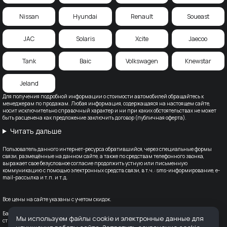
Nissan
Hyundai
Renault
Soueast
JAC
Solaris
Xcite
Jaecoo
Tank
Baic
Volkswagen
Knewstar
Jeland
Для получения подробной информации о стоимости автомобилей обращайтесь к
менеджерам по продажам. Любая информация, содержащаяся на настоящем сайте,
носит исключительно справочный характер и ни при каких обстоятельствах не может
быть расценена как предложение заключить договор (публичная оферта).
Читать дальше
Пользователь данного интернет-ресурса обратившийся, через специальные формы
связи, размещённые на данном сайте, а также по средствам телефонного звонка,
выражает свое безусловное согласие продолжить устную или письменную
коммуникацию с помощью электронных средств связи, в т.ч.: sms-информирование, e-
mail-рассылка и т.п. и т.д.
Все цены на сайте указаны с учетом скидок.
Банк-партнер: ВТБ (ПАО), Лицензия Банка ВТБ — №1000 от 08.07.2015. Партнер по
Мы используем файлы cookie и электронные данные для
страхованию: СПАО «Ингосстрах», лицензия ЦБ РФ № 0928