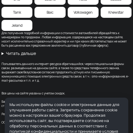
Tank
Baic
Volkswagen
Knewstar
Jeland
Для получения подробной информации о стоимости автомобилей обращайтесь к
менеджерам по продажам. Любая информация, содержащаяся на настоящем сайте,
носит исключительно справочный характер и ни при каких обстоятельствах не может
быть расценена как предложение заключить договор (публичная оферта).
Читать дальше
Пользователь данного интернет-ресурса обратившийся, через специальные формы
связи, размещённые на данном сайте, а также по средствам телефонного звонка,
выражает свое безусловное согласие продолжить устную или письменную
коммуникацию с помощью электронных средств связи, в т.ч.: sms-информирование, e-
mail-рассылка и т.п. и т.д.
Все цены на сайте указаны с учетом скидок.
Банк-партнер: ВТБ (ПАО), Лицензия Банка ВТБ — №1000 от 08.07.2015. Партнер по
Мы используем файлы cookie и электронные данные для
страхованию: СПАО «Ингосстрах», лицензия ЦБ РФ № 0928
улучшения работы сайта. Запретить сохранение cookie
Реквизиты организации: ООО "АВТОДОМ" ИНН 6166128253 ОГРН 1236100016910
можно в настройках вашего браузера. Продолжая
использовать сайт, вы подтверждаете согласие на
OOO «ПРЕСТИЖ МОТОРС» ИНН: 6168069282; ОГРН: 1136194010787 КПП: 616801001
обработку персональных данных в соответствии с
политикой конфиденциальности
и принимаете условия