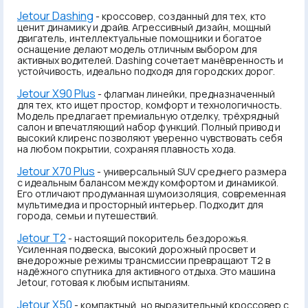
Jetour Dashing
- кроссовер, созданный для тех, кто
ценит динамику и драйв. Агрессивный дизайн, мощный
двигатель, интеллектуальные помощники и богатое
оснащение делают модель отличным выбором для
активных водителей. Dashing сочетает манёвренность и
устойчивость, идеально подходя для городских дорог.
Jetour X90 Plus
- флагман линейки, предназначенный
для тех, кто ищет простор, комфорт и технологичность.
Модель предлагает премиальную отделку, трёхрядный
салон и впечатляющий набор функций. Полный привод и
высокий клиренс позволяют уверенно чувствовать себя
на любом покрытии, сохраняя плавность хода.
Jetour X70 Plus
- универсальный SUV среднего размера
с идеальным балансом между комфортом и динамикой.
Его отличают продуманная шумоизоляция, современная
мультимедиа и просторный интерьер. Подходит для
города, семьи и путешествий.
Jetour T2
- настоящий покоритель бездорожья.
Усиленная подвеска, высокий дорожный просвет и
внедорожные режимы трансмиссии превращают T2 в
надёжного спутника для активного отдыха. Это машина
Jetour, готовая к любым испытаниям.
Jetour X50
- компактный, но выразительный кроссовер с