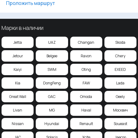
Проложить маршрут
Марки в наличии
Jetta
UAZ
Changan
Skoda
Jetour
Belgee
Ravon
Chery
Kaiyi
SWM
Oting
EXEED
Kia
DongFeng
FAW
Lada
Great Wall
GAC
Omoda
Geely
Livan
MG
Haval
Москвич
Nissan
Hyundai
Renault
Soueast
JAC
Solaris
Xcite
Jaecoo