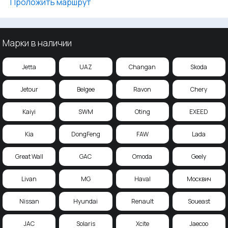
Проложить маршрут
Марки в наличии
Jetta
UAZ
Changan
Skoda
Jetour
Belgee
Ravon
Chery
Kaiyi
SWM
Oting
EXEED
Kia
DongFeng
FAW
Lada
Great Wall
GAC
Omoda
Geely
Livan
MG
Haval
Москвич
Nissan
Hyundai
Renault
Soueast
JAC
Solaris
Xcite
Jaecoo