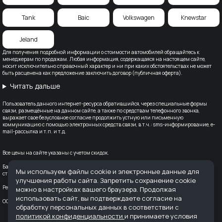
Tank
Baic
Volkswagen
Knewstar
Jeland
Для получения подробной информации о стоимости автомобилей обращайтесь к
менеджерам по продажам. Любая информация, содержащаяся на настоящем сайте,
носит исключительно справочный характер и ни при каких обстоятельствах не может
быть расценена как предложение заключить договор (публичная оферта).
Читать дальше
Пользователь данного интернет-ресурса обратившийся, через специальные формы
связи, размещённые на данном сайте, а также по средствам телефонного звонка,
выражает свое безусловное согласие продолжить устную или письменную
коммуникацию с помощью электронных средств связи, в т.ч.: sms-информирование, e-
mail-рассылка и т.п. и т.д.
Все цены на сайте указаны с учетом скидок.
Банк-партнер: ВТБ (ПАО), Лицензия Банка ВТБ — №1000 от 08.07.2015. Партнер по
Мы используем файлы cookie и электронные данные для
страхованию: СПАО «Ингосстрах», лицензия ЦБ РФ № 0928
улучшения работы сайта. Запретить сохранение cookie
Реквизиты организации: ООО "АВТОДОМ" ИНН 6166128253 ОГРН 1236100016910
можно в настройках вашего браузера. Продолжая
использовать сайт, вы подтверждаете согласие на
OOO «ПРЕСТИЖ МОТОРС» ИНН: 6168069282; ОГРН: 1136194010787 КПП: 616801001
обработку персональных данных в соответствии с
политикой конфиденциальности
и принимаете условия