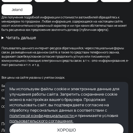
Jeland
Для получения подробной информации о стоимости автомобилей обращайтесь к
менеджерам по продажам. Любая информация, содержащаяся на настоящем сайте,
носит исключительно справочный характер и ни при каких обстоятельствах не может
быть расценена как предложение заключить договор (публичная оферта).
Читать дальше
Пользователь данного интернет-ресурса обратившийся, через специальные формы
связи, размещённые на данном сайте, а также по средствам телефонного звонка,
выражает свое безусловное согласие продолжить устную или письменную
коммуникацию с помощью электронных средств связи, в т.ч.: sms-информирование, e-
mail-рассылка и т.п. и т.д.
Все цены на сайте указаны с учетом скидок.
Банк-партнер: ВТБ (ПАО), Лицензия Банка ВТБ — №1000 от 08.07.2015. Партнер по
Мы используем файлы cookie и электронные данные для
страхованию: СПАО «Ингосстрах», лицензия ЦБ РФ № 0928
улучшения работы сайта. Запретить сохранение cookie
Реквизиты организации: ООО "АВТОДОМ" ИНН 6166128253 ОГРН 1236100016910
можно в настройках вашего браузера. Продолжая
использовать сайт, вы подтверждаете согласие на
OOO «ПРЕСТИЖ МОТОРС» ИНН: 6168069282; ОГРН: 1136194010787 КПП: 616801001
обработку персональных данных в соответствии с
политикой конфиденциальности
и принимаете условия
пользовательского соглашения
.
Политика конфиденциальности
Пользовательское соглашение
Лицензия Т-Страхование
Лицензия ВТБ-Банк
ХОРОШО