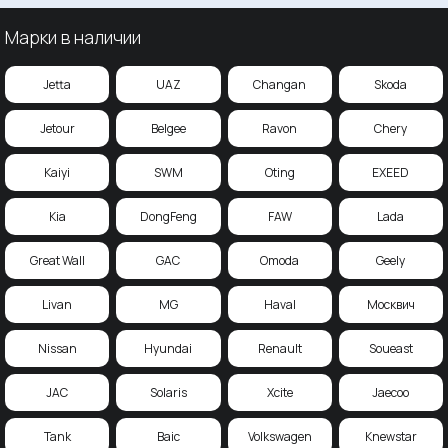
Марки в наличии
Jetta
UAZ
Changan
Skoda
Jetour
Belgee
Ravon
Chery
Kaiyi
SWM
Oting
EXEED
Kia
DongFeng
FAW
Lada
Great Wall
GAC
Omoda
Geely
Livan
MG
Haval
Москвич
Nissan
Hyundai
Renault
Soueast
JAC
Solaris
Xcite
Jaecoo
Tank
Baic
Volkswagen
Knewstar