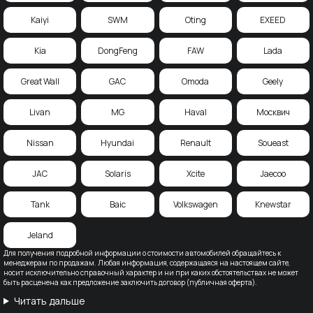
Kaiyi
SWM
Oting
EXEED
Kia
DongFeng
FAW
Lada
Great Wall
GAC
Omoda
Geely
Livan
MG
Haval
Москвич
Nissan
Hyundai
Renault
Soueast
JAC
Solaris
Xcite
Jaecoo
Tank
Baic
Volkswagen
Knewstar
Jeland
Для получения подробной информации о стоимости автомобилей обращайтесь к
менеджерам по продажам. Любая информация, содержащаяся на настоящем сайте,
носит исключительно справочный характер и ни при каких обстоятельствах не может
быть расценена как предложение заключить договор (публичная оферта).
Читать дальше