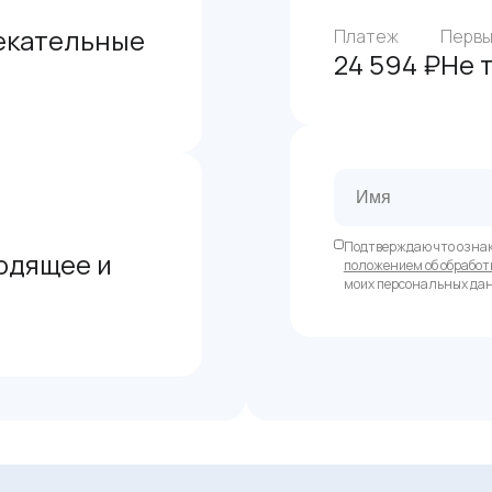
екательные
Платеж
Первы
24 594 ₽
Не 
Подтверждаю что озна
одящее и
положением об обработ
моих персональных да