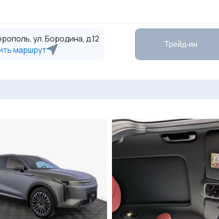
рополь, ул. Бородина, д.12
Трейд-ин
ить маршрут