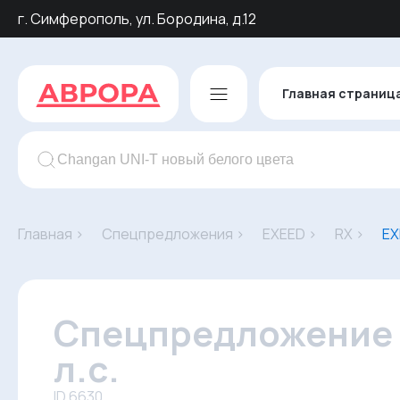
г. Симферополь, ул. Бородина, д.12
Главная страниц
Главная ›
Спецпредложения ›
EXEED ›
RX ›
EX
Спецпредложение н
л.с.
ID 6630