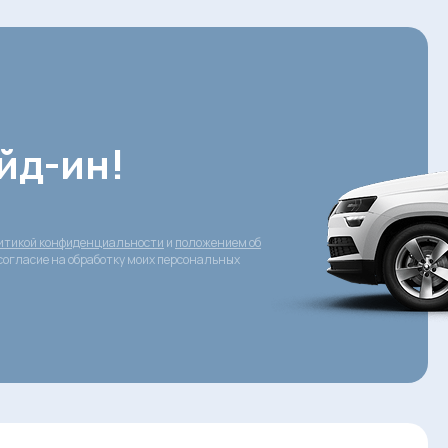
йд-ин!
итикой конфиденциальности
и
положением об
согласие на обработку моих персональных