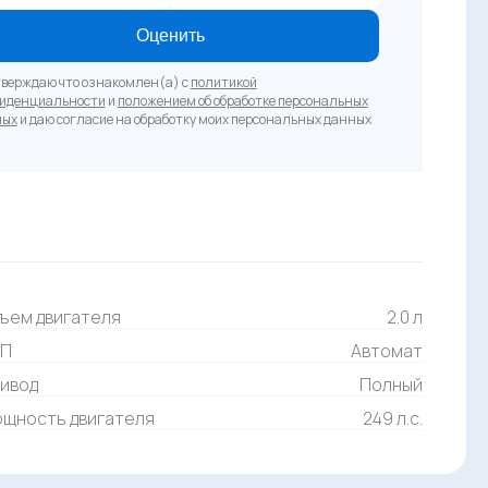
Оценить
верждаю что ознакомлен(а) с
политикой
иденциальности
и
положением об обработке персональных
ных
и даю согласие на обработку моих персональных данных
ъем двигателя
2.0 л
ПП
Автомат
ивод
Полный
щность двигателя
249 л.с.