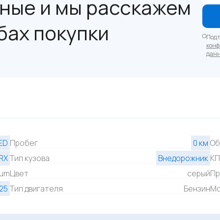
ные и мы расскажем
бах покупки
Подт
конф
дан
ED
Пробег
0 км
Об
RX
Тип кузова
Внедорожник
К
ium
Цвет
серый
Пр
25
Тип двигателя
Бензин
Мо