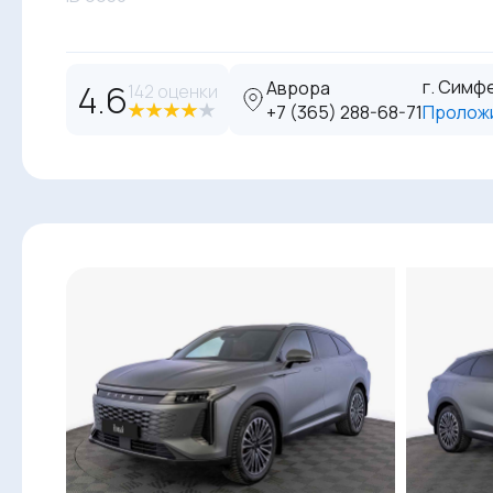
г. Симфе
4.6
Аврора
142 оценки
‪+7 (365) 288-68-71
Пролож