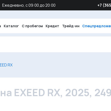
Ежедневно, с 09:00 до 20:00
‪+7 (36
а
Каталог
С пробегом
Кредит
Трейд-ин
Спецпредложе
EED RX
а EXEED RX, 2025, 24