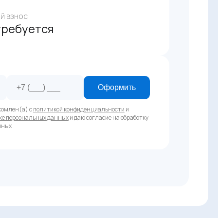
й взнос
требуется
Оформить
комлен(а) с
политикой конфиденциальности
и
ке персональных данных
и даю согласие на обработку
нных