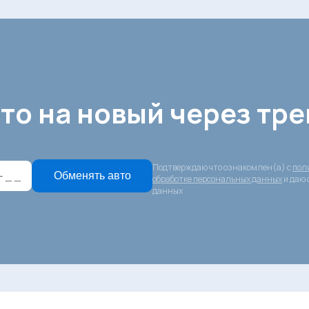
то на новый через тре
Подтверждаю что ознакомлен(а) с
пол
Обменять авто
обработке персональных данных
и даю 
данных