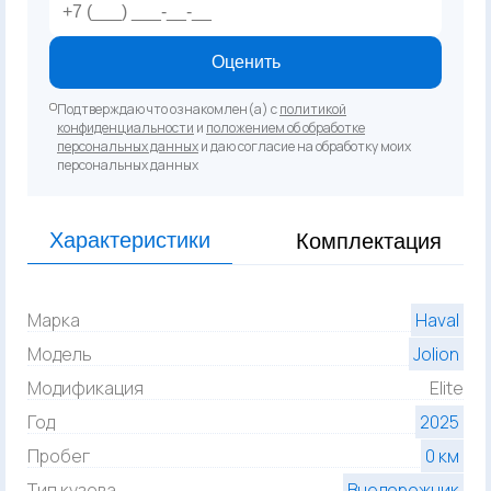
Оценить
Подтверждаю что ознакомлен(а) с
политикой
конфиденциальности
и
положением об обработке
персональных данных
и даю согласие на обработку моих
персональных данных
Характеристики
Комплектация
Марка
Haval
Модель
Jolion
Модификация
Elite
Год
2025
Пробег
0 км
Тип кузова
Внедорожник