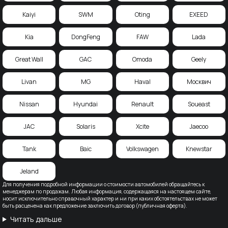
Kaiyi
SWM
Oting
EXEED
Kia
DongFeng
FAW
Lada
Great Wall
GAC
Omoda
Geely
Livan
MG
Haval
Москвич
Nissan
Hyundai
Renault
Soueast
JAC
Solaris
Xcite
Jaecoo
Tank
Baic
Volkswagen
Knewstar
Jeland
Для получения подробной информации о стоимости автомобилей обращайтесь к
менеджерам по продажам. Любая информация, содержащаяся на настоящем сайте,
носит исключительно справочный характер и ни при каких обстоятельствах не может
быть расценена как предложение заключить договор (публичная оферта).
Читать дальше