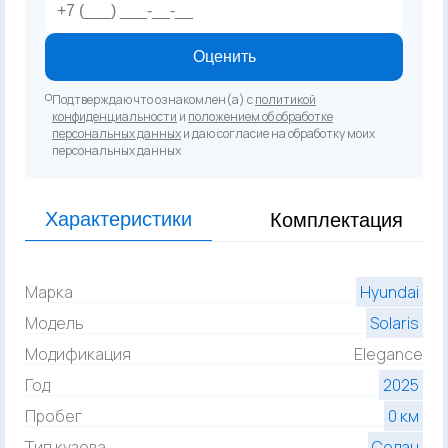
Оценить
Подтверждаю что ознакомлен(а) с
политикой
конфиденциальности
и
положением об обработке
персональных данных
и даю согласие на обработку моих
персональных данных
Характеристики
Комплектация
Марка
Hyundai
Модель
Solaris
Модификация
Elegance
Год
2025
Пробег
0 км
Тип кузова
Седан