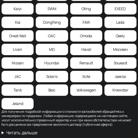
Kaiyi
SWM
Oting
EXEED
Kia
DongFeng
FAW
Lada
Great Wall
GAC
Omoda
Geely
Livan
MG
Haval
Москвич
Nissan
Hyundai
Renault
Soueast
JAC
Solaris
Xcite
Jaecoo
Tank
Baic
Volkswagen
Knewstar
Jeland
Для получения подробной информации о стоимости автомобилей обращайтесь к
менеджерам по продажам. Любая информация, содержащаяся на настоящем сайте,
носит исключительно справочный характер и ни при каких обстоятельствах не может
быть расценена как предложение заключить договор (публичная оферта).
Читать дальше