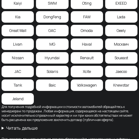
Kaiyi
SWM
Oting
EXEED
Kia
DongFeng
FAW
Lada
Great Wall
GAC
Omoda
Geely
Livan
MG
Haval
Москвич
Nissan
Hyundai
Renault
Soueast
JAC
Solaris
Xcite
Jaecoo
Tank
Baic
Volkswagen
Knewstar
Jeland
Для получения подробной информации о стоимости автомобилей обращайтесь к
менеджерам по продажам. Любая информация, содержащаяся на настоящем сайте,
носит исключительно справочный характер и ни при каких обстоятельствах не может
быть расценена как предложение заключить договор (публичная оферта).
Читать дальше
Пользователь данного интернет-ресурса обратившийся, через специальные формы