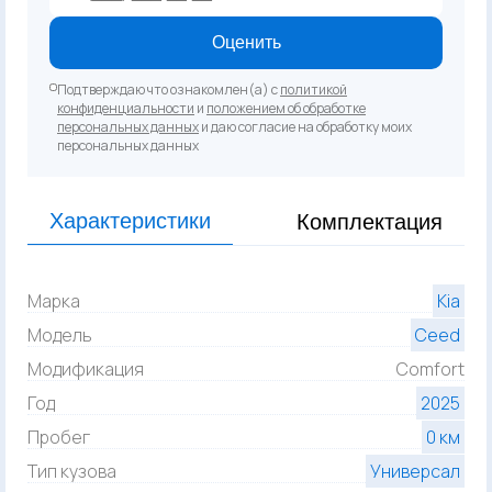
Оценить
Подтверждаю что ознакомлен(а) с
политикой
конфиденциальности
и
положением об обработке
персональных данных
и даю согласие на обработку моих
персональных данных
Характеристики
Комплектация
Марка
Kia
Модель
Ceed
Модификация
Comfort
Год
2025
Пробег
0 км
Тип кузова
Универсал