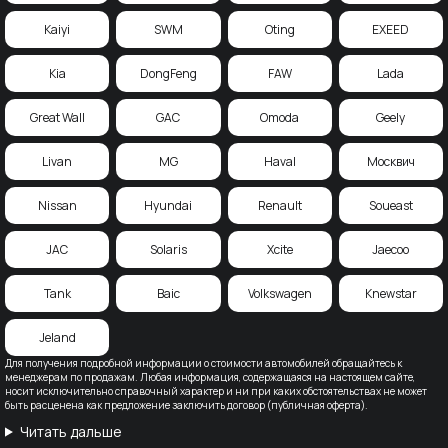
Kaiyi
SWM
Oting
EXEED
Kia
DongFeng
FAW
Lada
Great Wall
GAC
Omoda
Geely
Livan
MG
Haval
Москвич
Nissan
Hyundai
Renault
Soueast
JAC
Solaris
Xcite
Jaecoo
Tank
Baic
Volkswagen
Knewstar
Jeland
Для получения подробной информации о стоимости автомобилей обращайтесь к
менеджерам по продажам. Любая информация, содержащаяся на настоящем сайте,
носит исключительно справочный характер и ни при каких обстоятельствах не может
быть расценена как предложение заключить договор (публичная оферта).
Читать дальше