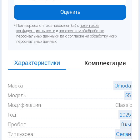
Оценить
Подтверждаю что ознакомлен(а) с
политикой
конфиденциальности
и
положением об обработке
персональных данных
и даю согласие на обработку моих
персональных данных
Характеристики
Комплектация
Марка
Omoda
Модель
S5
Модификация
Classic
Год
2025
Пробег
0 км
Тип кузова
Седан