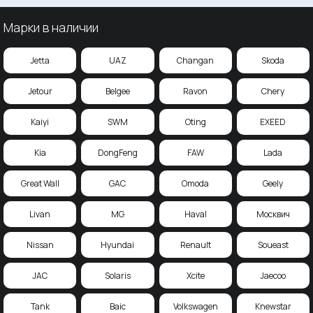
Марки в наличии
Jetta
UAZ
Changan
Skoda
Jetour
Belgee
Ravon
Chery
Kaiyi
SWM
Oting
EXEED
Kia
DongFeng
FAW
Lada
Great Wall
GAC
Omoda
Geely
Livan
MG
Haval
Москвич
Nissan
Hyundai
Renault
Soueast
JAC
Solaris
Xcite
Jaecoo
Tank
Baic
Volkswagen
Knewstar