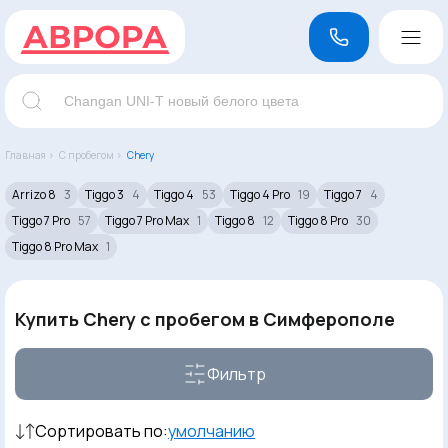
Главная ›
С пробегом ›
Chery
Arrizo 8
3
Tiggo 3
4
Tiggo 4
53
Tiggo 4 Pro
19
Tiggo 7
4
Tiggo 7 Pro
57
Tiggo 7 Pro Max
1
Tiggo 8
12
Tiggo 8 Pro
30
Tiggo 8 Pro Max
1
Купить Chery с пробегом в Симферополе
Фильтр
Сортировать по:
умолчанию