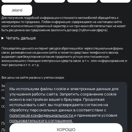
Jeland
Для получения подробной информации о стоимости автомобилей обращайтесь к
менеджерам по продажам. Любая информация, содержащаяся на настоящем сайте,
носит исключительно справочный характер и ни при каких обстоятельствах не может
быть расценена как предложение заключить договор (публичная оферта).
Читать дальше
Пользователь данного интернет-ресурса обратившийся, через специальные формы
связи, размещённые на данном сайте, а также по средствам телефонного звонка,
выражает свое безусловное согласие продолжить устную или письменную
коммуникацию с помощью электронных средств связи, в т.ч.: sms-информирование, e-
mail-рассылка и т.п. и т.д.
Все цены на сайте указаны с учетом скидок.
Банк-партнер: ВТБ (ПАО), Лицензия Банка ВТБ — №1000 от 08.07.2015. Партнер по
Мы используем файлы cookie и электронные данные для
страхованию: СПАО «Ингосстрах», лицензия ЦБ РФ № 0928
улучшения работы сайта. Запретить сохранение cookie
Реквизиты организации: ООО "АВТОДОМ" ИНН 6166128253 ОГРН 1236100016910
можно в настройках вашего браузера. Продолжая
использовать сайт, вы подтверждаете согласие на
OOO «ПРЕСТИЖ МОТОРС» ИНН: 6168069282; ОГРН: 1136194010787 КПП: 616801001
обработку персональных данных в соответствии с
политикой конфиденциальности
и принимаете условия
пользовательского соглашения
.
Политика конфиденциальности
Пользовательское соглашение
Лицензия Т-Страхование
Лицензия ВТБ-Банк
ХОРОШО