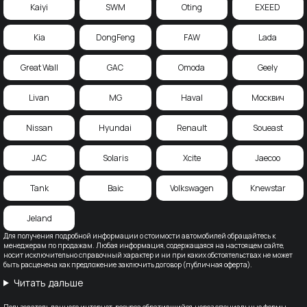
Kaiyi
SWM
Oting
EXEED
Kia
DongFeng
FAW
Lada
Great Wall
GAC
Omoda
Geely
Livan
MG
Haval
Москвич
Nissan
Hyundai
Renault
Soueast
JAC
Solaris
Xcite
Jaecoo
Tank
Baic
Volkswagen
Knewstar
Jeland
Для получения подробной информации о стоимости автомобилей обращайтесь к
менеджерам по продажам. Любая информация, содержащаяся на настоящем сайте,
носит исключительно справочный характер и ни при каких обстоятельствах не может
быть расценена как предложение заключить договор (публичная оферта).
Читать дальше
Пользователь данного интернет-ресурса обратившийся, через специальные формы