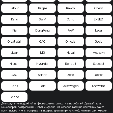
Jetour
Belgee
Ravon
Chery
Kaiyi
SWM
Oting
EXEED
Kia
DongFeng
FAW
Lada
Great Wall
GAC
Omoda
Geely
Livan
MG
Haval
Москвич
Nissan
Hyundai
Renault
Soueast
JAC
Solaris
Xcite
Jaecoo
Tank
Baic
Volkswagen
Knewstar
Jeland
Для получения подробной информации о стоимости автомобилей обращайтесь к
менеджерам по продажам. Любая информация, содержащаяся на настоящем сайте,
носит исключительно справочный характер и ни при каких обстоятельствах не может