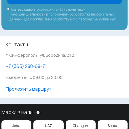
Подтверждаю что ознакомлен(а) с
политикой
конфиденциальности
и
положением об обработке персональных
данных
и даю согласие на обработку моих персональных данных
Контакты
г. Симферополь, ул. Бородина, д.12
‪+7 (365) 288-68-71
Ежедневно, с 09:00 до 20:00
Проложить маршрут
Марки в наличии
Jetta
UAZ
Changan
Skoda