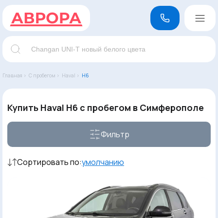
Главная ›
С пробегом ›
Haval ›
H6
Купить Haval H6 с пробегом в Симферополе
Фильтр
Сортировать по:
умолчанию