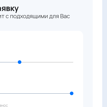
аявку
т с подходящими для Вас
знос