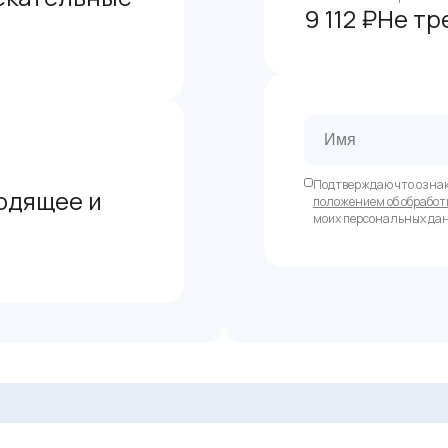
9 112 ₽
Не тр
Подтверждаю что озна
одящее и
положением об обработ
моих персональных да