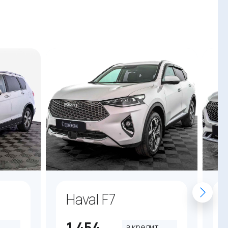
Haval F7
1 454
в кредит