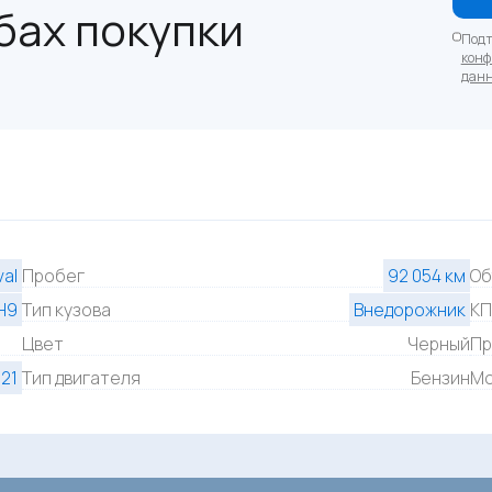
бах покупки
Подт
конф
дан
al
Пробег
92 054 км
Об
H9
Тип кузова
Внедорожник
К
Цвет
Черный
Пр
21
Тип двигателя
Бензин
Мо