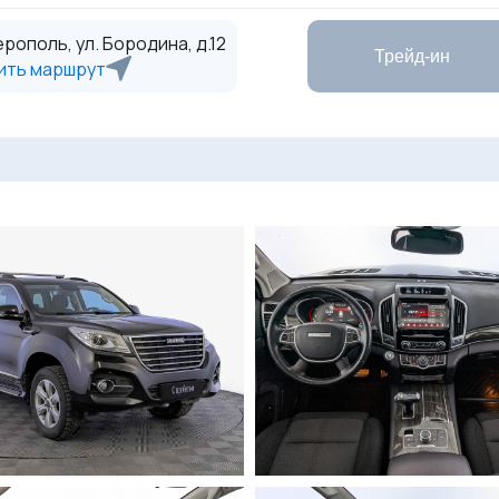
рополь, ул. Бородина, д.12
Трейд-ин
ить маршрут