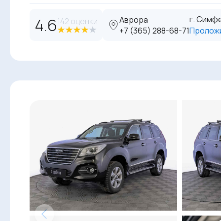
г. Симфе
4.6
Аврора
142 оценки
‪+7 (365) 288-68-71
Пролож