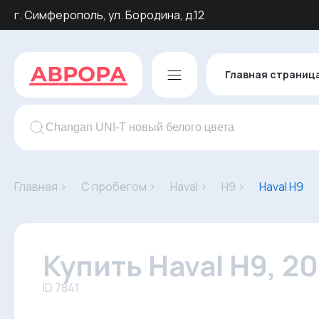
г. Симферополь, ул. Бородина, д.12
Главная страниц
Главная ›
С пробегом ›
Haval ›
H9 ›
Haval H9
Купить Haval H9, 2
ID 7841