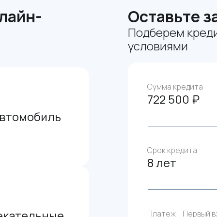
лайн-
Оставьте з
Подберем креди
условиями
Сумма кредита
722 500 ₽
автомобиль
Срок кредита
8 лет
екательные
Платеж
Первый в