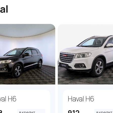
al
al H6
Haval H6
8
912
в кредит
в кредит