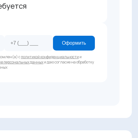
ебуется
Оформить
комлен(а) с
политикой конфиденциальности
и
ке персональных данных
и даю согласие на обработку
нных