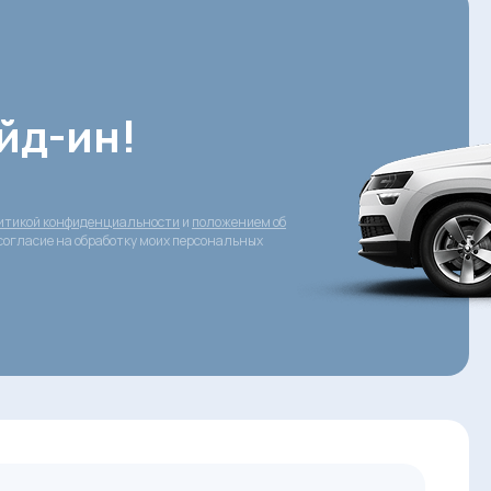
йд-ин!
итикой конфиденциальности
и
положением об
согласие на обработку моих персональных