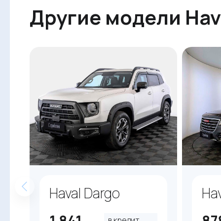
Другие модели Hav
Haval Dargo
Hav
1 841
87
в кредит