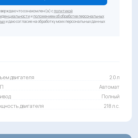
верждаю что ознакомлен(а) с
политикой
иденциальности
и
положением об обработке персональных
ных
и даю согласие на обработку моих персональных данных
ъем двигателя
2.0 л
ПП
Автомат
ивод
Полный
щность двигателя
218 л.с.