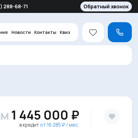
5) 288-68-71
Обратный звонок
ния
Новости
Контакты
Квиз
км
1 445 000 ₽
в кредит
от 16 285 ₽ / мес.