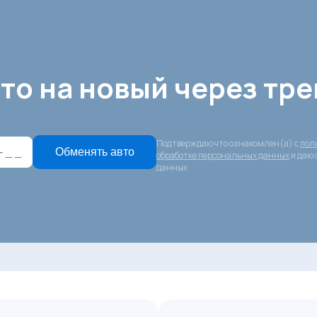
то на новый через тре
Подтверждаю что ознакомлен(а) с
пол
Обменять авто
обработке персональных данных
и даю 
данных