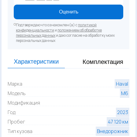
Оценить
Подтверждаю что ознакомлен(а) с
политикой
конфиденциальности
и
положением об обработке
персональных данных
и даю согласие на обработку моих
персональных данных
Характеристики
Комплектация
Марка
Haval
Модель
M6
Модификация
Год
2023
Пробег
47 120 км
Тип кузова
Внедорожник