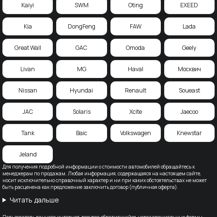
Kaiyi
SWM
Oting
EXEED
Kia
DongFeng
FAW
Lada
Great Wall
GAC
Omoda
Geely
Livan
MG
Haval
Москвич
Nissan
Hyundai
Renault
Soueast
JAC
Solaris
Xcite
Jaecoo
Tank
Baic
Volkswagen
Knewstar
Jeland
Для получения подробной информации о стоимости автомобилей обращайтесь к
менеджерам по продажам. Любая информация, содержащаяся на настоящем сайте,
носит исключительно справочный характер и ни при каких обстоятельствах не может
быть расценена как предложение заключить договор (публичная оферта).
Читать дальше
Пользователь данного интернет-ресурса обратившийся, через специальные формы