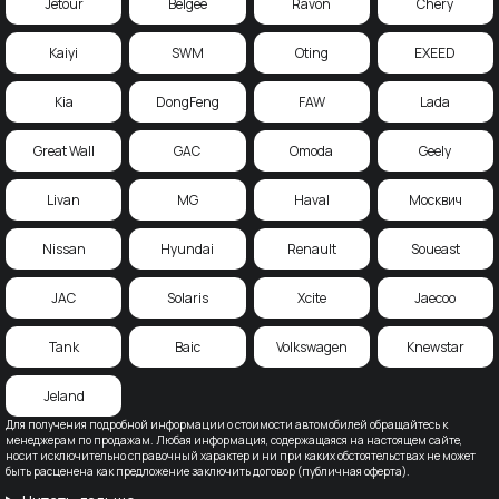
Jetour
Belgee
Ravon
Chery
Kaiyi
SWM
Oting
EXEED
Kia
DongFeng
FAW
Lada
Great Wall
GAC
Omoda
Geely
Livan
MG
Haval
Москвич
Nissan
Hyundai
Renault
Soueast
JAC
Solaris
Xcite
Jaecoo
Tank
Baic
Volkswagen
Knewstar
Jeland
Для получения подробной информации о стоимости автомобилей обращайтесь к
менеджерам по продажам. Любая информация, содержащаяся на настоящем сайте,
носит исключительно справочный характер и ни при каких обстоятельствах не может
быть расценена как предложение заключить договор (публичная оферта).