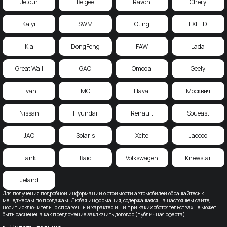
Jetour
Belgee
Ravon
Chery
Kaiyi
SWM
Oting
EXEED
Kia
DongFeng
FAW
Lada
Great Wall
GAC
Omoda
Geely
Livan
MG
Haval
Москвич
Nissan
Hyundai
Renault
Soueast
JAC
Solaris
Xcite
Jaecoo
Tank
Baic
Volkswagen
Knewstar
Jeland
Для получения подробной информации о стоимости автомобилей обращайтесь к
менеджерам по продажам. Любая информация, содержащаяся на настоящем сайте,
носит исключительно справочный характер и ни при каких обстоятельствах не может
быть расценена как предложение заключить договор (публичная оферта).