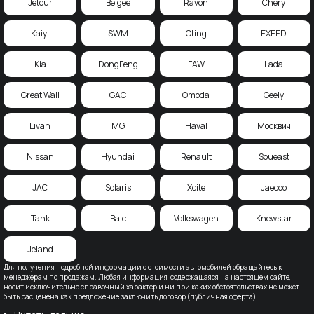
Jetour
Belgee
Ravon
Chery
Kaiyi
SWM
Oting
EXEED
Kia
DongFeng
FAW
Lada
Great Wall
GAC
Omoda
Geely
Livan
MG
Haval
Москвич
Nissan
Hyundai
Renault
Soueast
JAC
Solaris
Xcite
Jaecoo
Tank
Baic
Volkswagen
Knewstar
Jeland
Для получения подробной информации о стоимости автомобилей обращайтесь к
менеджерам по продажам. Любая информация, содержащаяся на настоящем сайте,
носит исключительно справочный характер и ни при каких обстоятельствах не может
быть расценена как предложение заключить договор (публичная оферта).