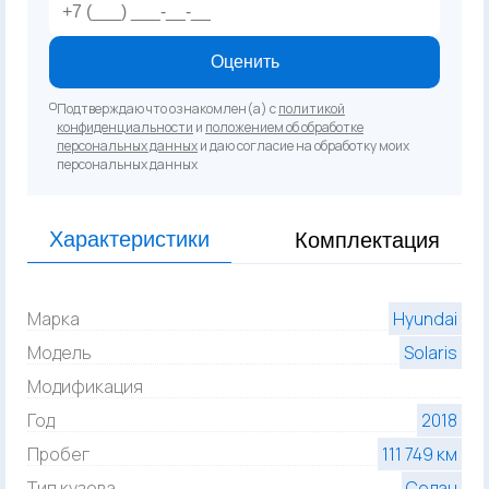
Оценить
Подтверждаю что ознакомлен(а) с
политикой
конфиденциальности
и
положением об обработке
персональных данных
и даю согласие на обработку моих
персональных данных
Характеристики
Комплектация
Марка
Hyundai
Модель
Solaris
Модификация
Год
2018
Пробег
111 749 км
Тип кузова
Седан