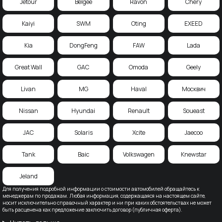
Jetour
Belgee
Ravon
Chery
Kaiyi
SWM
Oting
EXEED
Kia
DongFeng
FAW
Lada
Great Wall
GAC
Omoda
Geely
Livan
MG
Haval
Москвич
Nissan
Hyundai
Renault
Soueast
JAC
Solaris
Xcite
Jaecoo
Tank
Baic
Volkswagen
Knewstar
Jeland
Для получения подробной информации о стоимости автомобилей обращайтесь к
менеджерам по продажам. Любая информация, содержащаяся на настоящем сайте,
носит исключительно справочный характер и ни при каких обстоятельствах не может
быть расценена как предложение заключить договор (публичная оферта).