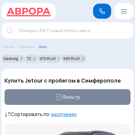
Главная ›
С пробегом ›
Jetour
Dashing
3
T2
2
X70 PLUS
1
X90 PLUS
2
Купить Jetour с пробегом в Симферополе
Фильтр
Сортировать по:
умолчанию