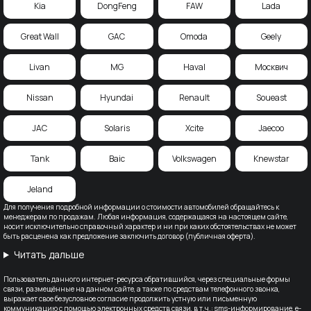
Kia
DongFeng
FAW
Lada
Great Wall
GAC
Omoda
Geely
Livan
MG
Haval
Москвич
Nissan
Hyundai
Renault
Soueast
JAC
Solaris
Xcite
Jaecoo
Tank
Baic
Volkswagen
Knewstar
Jeland
Для получения подробной информации о стоимости автомобилей обращайтесь к
менеджерам по продажам. Любая информация, содержащаяся на настоящем сайте,
носит исключительно справочный характер и ни при каких обстоятельствах не может
быть расценена как предложение заключить договор (публичная оферта).
Читать дальше
Пользователь данного интернет-ресурса обратившийся, через специальные формы
связи, размещённые на данном сайте, а также по средствам телефонного звонка,
выражает свое безусловное согласие продолжить устную или письменную
коммуникацию с помощью электронных средств связи, в т.ч.: sms-информирование, e-