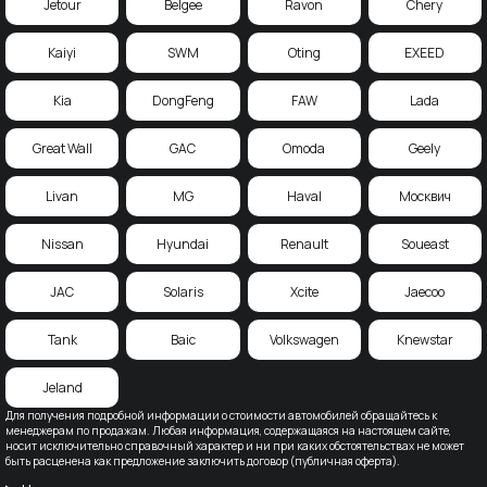
Jetour
Belgee
Ravon
Chery
Kaiyi
SWM
Oting
EXEED
Kia
DongFeng
FAW
Lada
Great Wall
GAC
Omoda
Geely
Livan
MG
Haval
Москвич
Nissan
Hyundai
Renault
Soueast
JAC
Solaris
Xcite
Jaecoo
Tank
Baic
Volkswagen
Knewstar
Jeland
Для получения подробной информации о стоимости автомобилей обращайтесь к
менеджерам по продажам. Любая информация, содержащаяся на настоящем сайте,
носит исключительно справочный характер и ни при каких обстоятельствах не может
быть расценена как предложение заключить договор (публичная оферта).