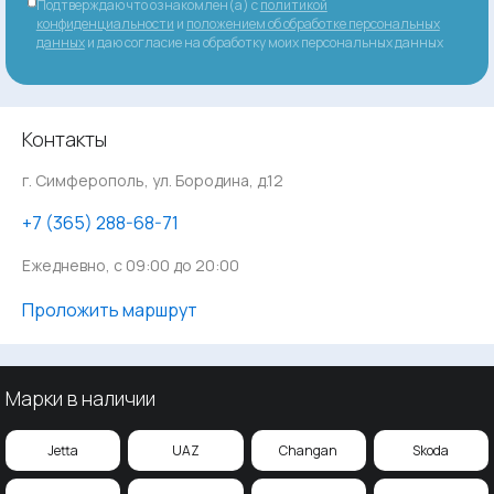
Подтверждаю что ознакомлен(а) с
политикой
конфиденциальности
и
положением об обработке персональных
данных
и даю согласие на обработку моих персональных данных
Контакты
г. Симферополь, ул. Бородина, д.12
‪+7 (365) 288-68-71
Ежедневно, с 09:00 до 20:00
Проложить маршрут
Марки в наличии
Jetta
UAZ
Changan
Skoda