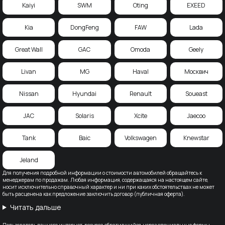
Kaiyi
SWM
Oting
EXEED
Kia
DongFeng
FAW
Lada
Great Wall
GAC
Omoda
Geely
Livan
MG
Haval
Москвич
Nissan
Hyundai
Renault
Soueast
JAC
Solaris
Xcite
Jaecoo
Tank
Baic
Volkswagen
Knewstar
Jeland
Для получения подробной информации о стоимости автомобилей обращайтесь к
менеджерам по продажам. Любая информация, содержащаяся на настоящем сайте,
носит исключительно справочный характер и ни при каких обстоятельствах не может
быть расценена как предложение заключить договор (публичная оферта).
Читать дальше
Пользователь данного интернет-ресурса обратившийся, через специальные формы