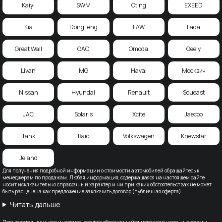
Kaiyi
SWM
Oting
EXEED
Kia
DongFeng
FAW
Lada
Great Wall
GAC
Omoda
Geely
Livan
MG
Haval
Москвич
Nissan
Hyundai
Renault
Soueast
JAC
Solaris
Xcite
Jaecoo
Tank
Baic
Volkswagen
Knewstar
Jeland
Для получения подробной информации о стоимости автомобилей обращайтесь к
менеджерам по продажам. Любая информация, содержащаяся на настоящем сайте,
носит исключительно справочный характер и ни при каких обстоятельствах не может
быть расценена как предложение заключить договор (публичная оферта).
Читать дальше
Пользователь данного интернет-ресурса обратившийся, через специальные формы