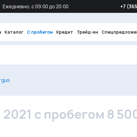
Ежедневно, с 09:00 до 20:00
‪+7 (36
а
Каталог
С пробегом
Кредит
Трейд-ин
Спецпредложе
rgus
, 2021 с пробегом 8 50