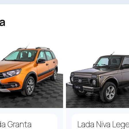
a
da Granta
Lada Niva Leg