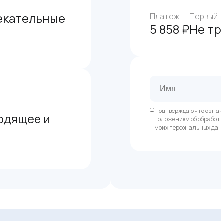
екательные
Платеж
Первый 
5 858 ₽
Не т
Подтверждаю что озна
одящее и
положением об обработ
моих персональных да