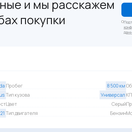
ные и мы расскажем
бах покупки
Подт
конф
дан
da
Пробег
8 500 км
Об
us
Тип кузова
Универсал
К
ест
Цвет
Серый
Пр
21
Тип двигателя
Бензин
Мо