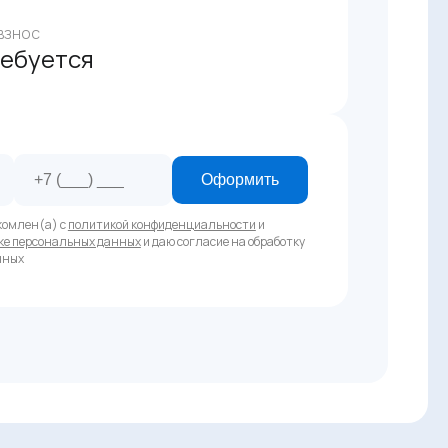
взнос
ребуется
Оформить
комлен(а) с
политикой конфиденциальности
и
ке персональных данных
и даю согласие на обработку
нных