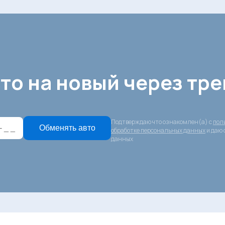
то на новый через тре
Подтверждаю что ознакомлен(а) с
пол
Обменять авто
обработке персональных данных
и даю 
данных