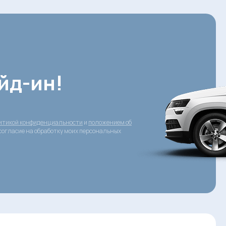
йд-ин!
итикой конфиденциальности
и
положением об
согласие на обработку моих персональных