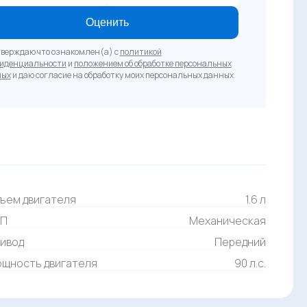
Оценить
верждаю что ознакомлен(а) с
политикой
иденциальности
и
положением об обработке персональных
ных
и даю согласие на обработку моих персональных данных
ъем двигателя
1.6 л
ПП
Механическая
ивод
Передний
щность двигателя
90 л.с.