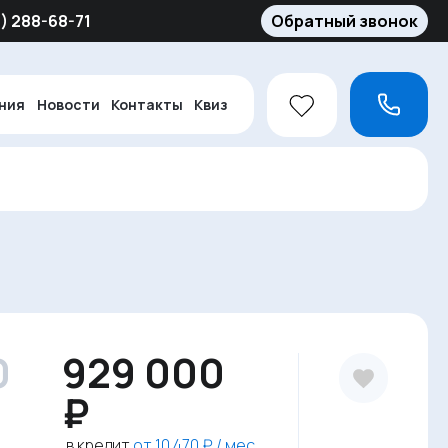
5) 288-68-71
Обратный звонок
ния
Новости
Контакты
Квиз
0
929 000
₽
в кредит
от 10 470 ₽ / мес.