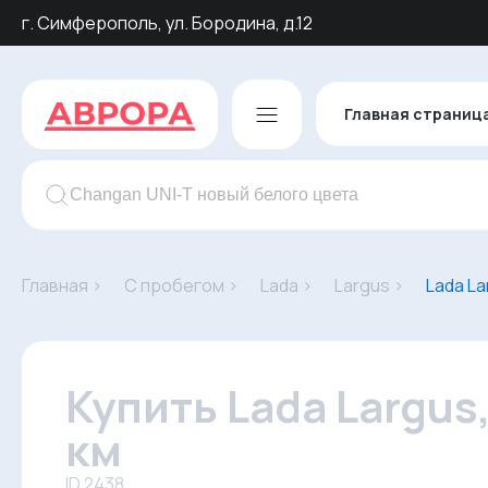
г. Симферополь, ул. Бородина, д.12
Главная страниц
Главная ›
С пробегом ›
Lada ›
Largus ›
Lada La
Купить Lada Largus
км
ID 2438