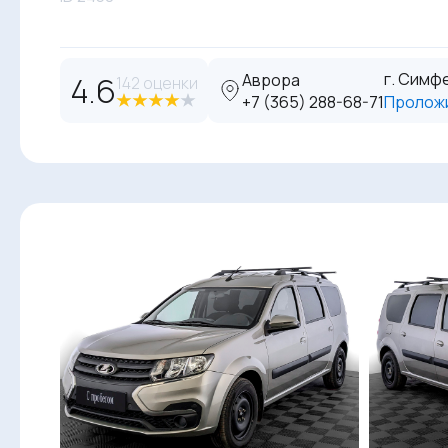
г. Симфе
4.6
Аврора
142 оценки
‪+7 (365) 288-68-71
Пролож