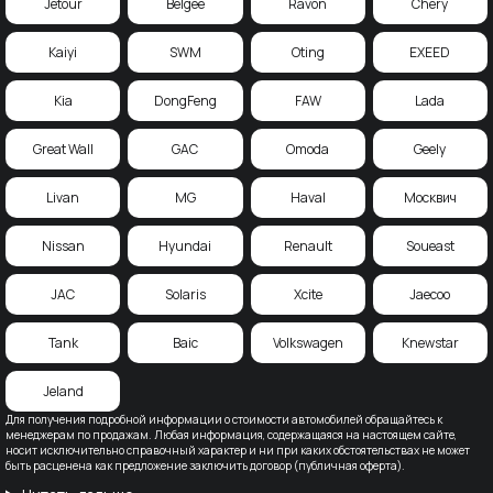
Jetour
Belgee
Ravon
Chery
Kaiyi
SWM
Oting
EXEED
Kia
DongFeng
FAW
Lada
Great Wall
GAC
Omoda
Geely
Livan
MG
Haval
Москвич
Nissan
Hyundai
Renault
Soueast
JAC
Solaris
Xcite
Jaecoo
Tank
Baic
Volkswagen
Knewstar
Jeland
Для получения подробной информации о стоимости автомобилей обращайтесь к
менеджерам по продажам. Любая информация, содержащаяся на настоящем сайте,
носит исключительно справочный характер и ни при каких обстоятельствах не может
быть расценена как предложение заключить договор (публичная оферта).