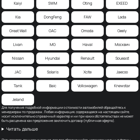
Kaiyi
SWM
Oting
EXEED
Kia
DongFeng
FAW
Lada
Great Wall
GAC
Omoda
Geely
Livan
MG
Haval
Москвич
Nissan
Hyundai
Renault
Soueast
JAC
Solaris
Xcite
Jaecoo
Tank
Baic
Volkswagen
Knewstar
Jeland
Для получения подробной информации о стоимости автомобилей обращайтесь к
менеджерам по продажам. Любая информация, содержащаяся на настоящем сайте,
носит исключительно справочный характер и ни при каких обстоятельствах не может
быть расценена как предложение заключить договор (публичная оферта).
Читать дальше
Пользователь данного интернет-ресурса обратившийся, через специальные формы