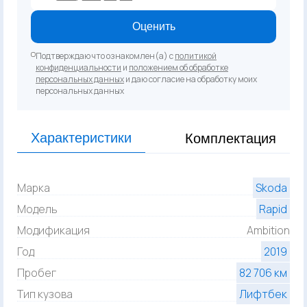
Оценить
Подтверждаю что ознакомлен(а) с
политикой
конфиденциальности
и
положением об обработке
персональных данных
и даю согласие на обработку моих
персональных данных
Характеристики
Комплектация
Марка
Skoda
Модель
Rapid
Модификация
Ambition
Год
2019
Пробег
82 706 км
Тип кузова
Лифтбек