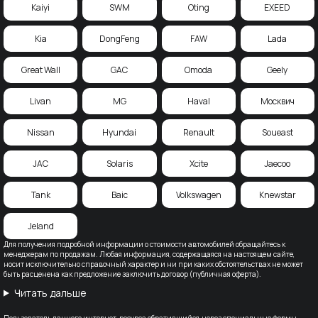
Kaiyi
SWM
Oting
EXEED
Kia
DongFeng
FAW
Lada
Great Wall
GAC
Omoda
Geely
Livan
MG
Haval
Москвич
Nissan
Hyundai
Renault
Soueast
JAC
Solaris
Xcite
Jaecoo
Tank
Baic
Volkswagen
Knewstar
Jeland
Для получения подробной информации о стоимости автомобилей обращайтесь к
менеджерам по продажам. Любая информация, содержащаяся на настоящем сайте,
носит исключительно справочный характер и ни при каких обстоятельствах не может
быть расценена как предложение заключить договор (публичная оферта).
Читать дальше
Пользователь данного интернет-ресурса обратившийся, через специальные формы