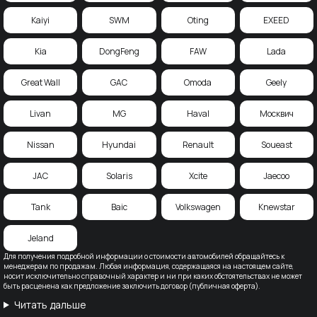
Kaiyi
SWM
Oting
EXEED
Kia
DongFeng
FAW
Lada
Great Wall
GAC
Omoda
Geely
Livan
MG
Haval
Москвич
Nissan
Hyundai
Renault
Soueast
JAC
Solaris
Xcite
Jaecoo
Tank
Baic
Volkswagen
Knewstar
Jeland
Для получения подробной информации о стоимости автомобилей обращайтесь к
менеджерам по продажам. Любая информация, содержащаяся на настоящем сайте,
носит исключительно справочный характер и ни при каких обстоятельствах не может
быть расценена как предложение заключить договор (публичная оферта).
Читать дальше