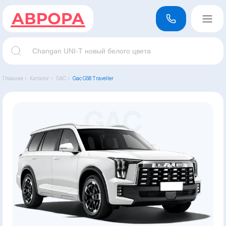
Главная ›
Каталог ›
GAC ›
Gac GS8 Traveller
GAC