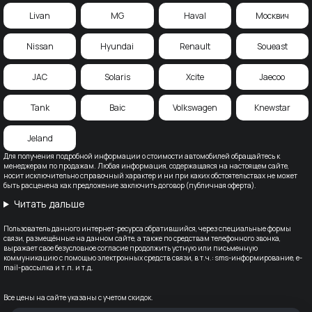
Livan
MG
Haval
Москвич
Nissan
Hyundai
Renault
Soueast
JAC
Solaris
Xcite
Jaecoo
Tank
Baic
Volkswagen
Knewstar
Jeland
Для получения подробной информации о стоимости автомобилей обращайтесь к
менеджерам по продажам. Любая информация, содержащаяся на настоящем сайте,
носит исключительно справочный характер и ни при каких обстоятельствах не может
быть расценена как предложение заключить договор (публичная оферта).
Читать дальше
Пользователь данного интернет-ресурса обратившийся, через специальные формы
связи, размещённые на данном сайте, а также по средствам телефонного звонка,
выражает свое безусловное согласие продолжить устную или письменную
коммуникацию с помощью электронных средств связи, в т.ч.: sms-информирование, e-
mail-рассылка и т.п. и т.д.
Все цены на сайте указаны с учетом скидок.