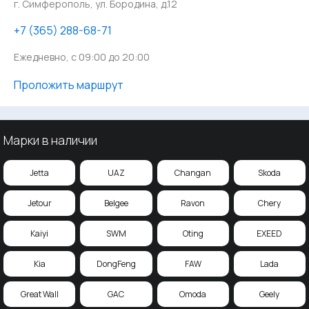
г. Симферополь, ул. Бородина, д.12
‪+7 (365) 288-68-71
Ежедневно, с 09:00 до 20:00
Проложить маршрут
Марки в наличии
Jetta
UAZ
Changan
Skoda
Jetour
Belgee
Ravon
Chery
Kaiyi
SWM
Oting
EXEED
Kia
DongFeng
FAW
Lada
Great Wall
GAC
Omoda
Geely