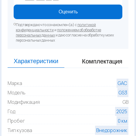
Оценить
Подтверждаю что ознакомлен(а) с
политикой
конфиденциальности
и
положением об обработке
персональных данных
и даю согласие на обработку моих
персональных данных
Характеристики
Комплектация
Марка
GAC
Модель
GS3
Модификация
GB
Год
2025
Пробег
0 км
Тип кузова
Внедорожник