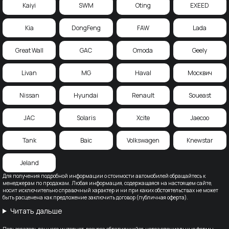
Kaiyi
SWM
Oting
EXEED
Kia
DongFeng
FAW
Lada
Great Wall
GAC
Omoda
Geely
Livan
MG
Haval
Москвич
Nissan
Hyundai
Renault
Soueast
JAC
Solaris
Xcite
Jaecoo
Tank
Baic
Volkswagen
Knewstar
Jeland
Для получения подробной информации о стоимости автомобилей обращайтесь к
менеджерам по продажам. Любая информация, содержащаяся на настоящем сайте,
носит исключительно справочный характер и ни при каких обстоятельствах не может
быть расценена как предложение заключить договор (публичная оферта).
Читать дальше
Пользователь данного интернет-ресурса обратившийся, через специальные формы