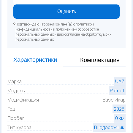
Оценить
Подтверждаю что ознакомлен(а) с
политикой
конфиденциальности
и
положением об обработке
персональных данных
и даю согласие на обработку моих
персональных данных
Характеристики
Комплектация
Марка
UAZ
Модель
Patriot
Модификация
Base Икар
Год
2025
Пробег
0 км
Тип кузова
Внедорожник