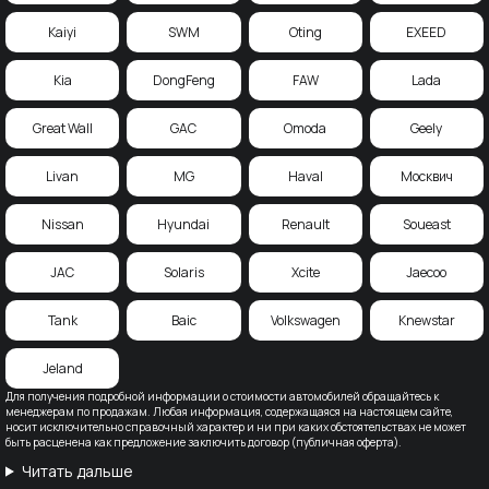
Kaiyi
SWM
Oting
EXEED
Kia
DongFeng
FAW
Lada
Great Wall
GAC
Omoda
Geely
Livan
MG
Haval
Москвич
Nissan
Hyundai
Renault
Soueast
JAC
Solaris
Xcite
Jaecoo
Tank
Baic
Volkswagen
Knewstar
Jeland
Для получения подробной информации о стоимости автомобилей обращайтесь к
менеджерам по продажам. Любая информация, содержащаяся на настоящем сайте,
носит исключительно справочный характер и ни при каких обстоятельствах не может
быть расценена как предложение заключить договор (публичная оферта).
Читать дальше