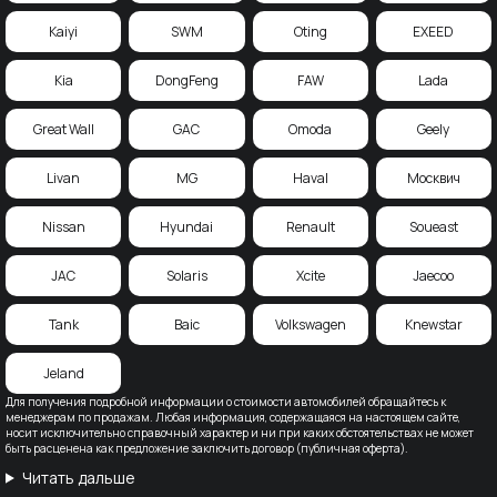
Kaiyi
SWM
Oting
EXEED
Kia
DongFeng
FAW
Lada
Great Wall
GAC
Omoda
Geely
Livan
MG
Haval
Москвич
Nissan
Hyundai
Renault
Soueast
JAC
Solaris
Xcite
Jaecoo
Tank
Baic
Volkswagen
Knewstar
Jeland
Для получения подробной информации о стоимости автомобилей обращайтесь к
менеджерам по продажам. Любая информация, содержащаяся на настоящем сайте,
носит исключительно справочный характер и ни при каких обстоятельствах не может
быть расценена как предложение заключить договор (публичная оферта).
Читать дальше