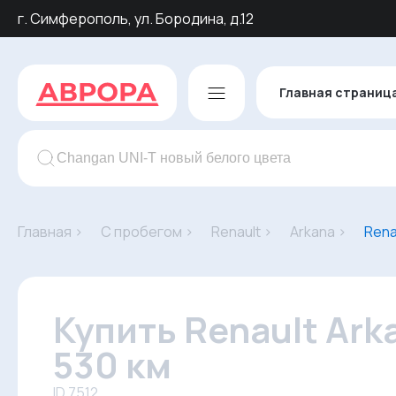
г. Симферополь, ул. Бородина, д.12
Главная страниц
Главная ›
С пробегом ›
Renault ›
Arkana ›
Rena
Купить Renault Ark
530 км
ID 7512