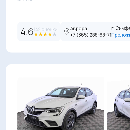
г. Симфе
4.6
Аврора
142 оценки
‪+7 (365) 288-68-71
Пролож