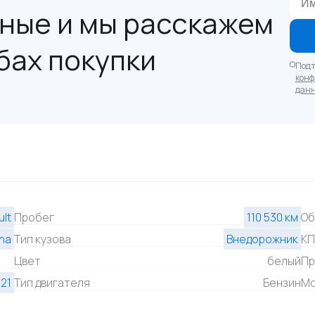
ные и мы расскажем
бах покупки
Подт
конф
дан
lt
Пробег
110 530 км
Об
na
Тип кузова
Внедорожник
К
Цвет
белый
Пр
21
Тип двигателя
Бензин
Мо