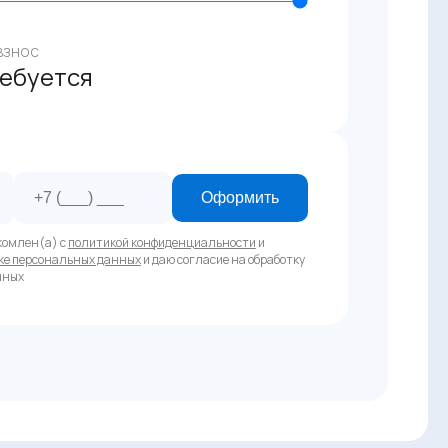
взнос
ребуется
Оформить
комлен(а) с
политикой конфиденциальности
и
ке персональных данных
и даю согласие на обработку
нных