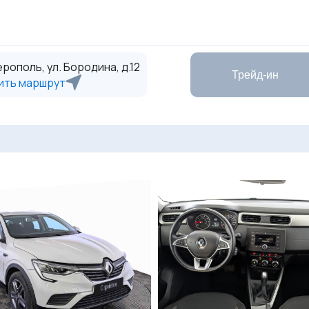
рополь, ул. Бородина, д.12
Трейд-ин
ить маршрут