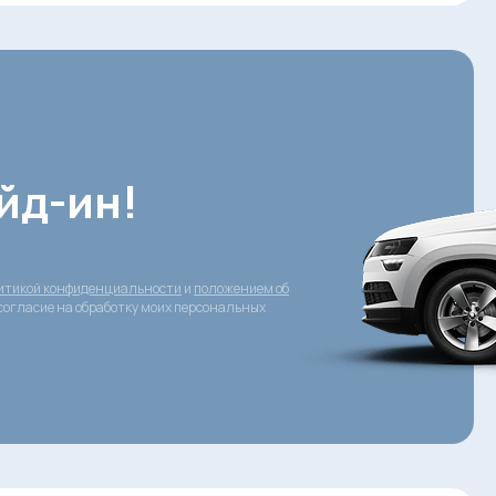
йд-ин!
итикой конфиденциальности
и
положением об
согласие на обработку моих персональных