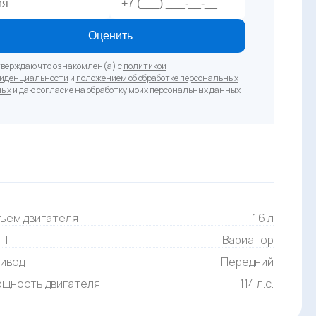
Оценить
верждаю что ознакомлен(а) с
политикой
иденциальности
и
положением об обработке персональных
ных
и даю согласие на обработку моих персональных данных
ъем двигателя
1.6 л
ПП
Вариатор
ивод
Передний
щность двигателя
114 л.с.