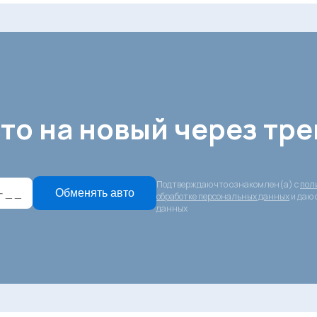
то на новый через тре
Подтверждаю что ознакомлен(а) с
пол
Обменять авто
обработке персональных данных
и даю 
данных