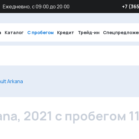
Ежедневно, с 09:00 до 20:00
‪+7 (36
а
Каталог
С пробегом
Кредит
Трейд-ин
Спецпредложе
ult Arkana
ana, 2021 с пробегом 1