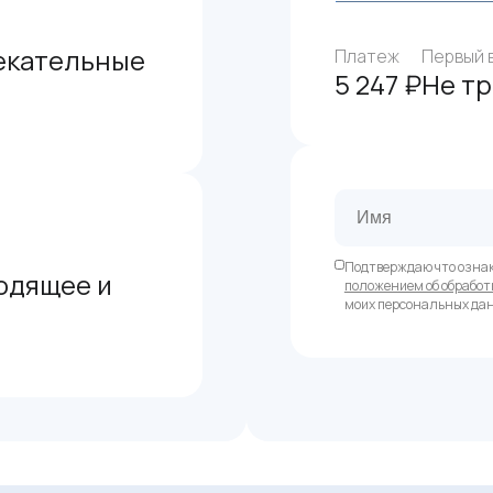
екательные
Платеж
Первый 
5 247 ₽
Не т
Подтверждаю что озна
одящее и
положением об обработ
моих персональных да