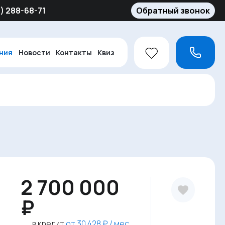
5) 288-68-71
Обратный звонок
ния
Новости
Контакты
Квиз
6
2 700 000
₽
в кредит
от 30 428 ₽ / мес.