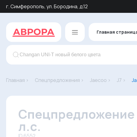
г. Симферополь, ул. Бородина, д.12
Главная страниц
Главная ›
Спецпредложения ›
Jaecoo ›
J7 ›
Ja
Спецпредложение на
л.с.
ID 6552