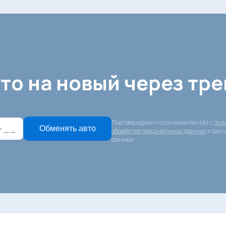
то на новый через тре
Подтверждаю что ознакомлен(а) с
пол
Обменять авто
обработке персональных данных
и даю 
данных