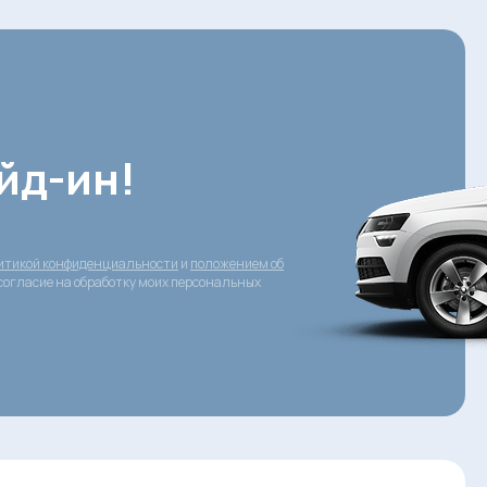
йд-ин!
итикой конфиденциальности
и
положением об
согласие на обработку моих персональных