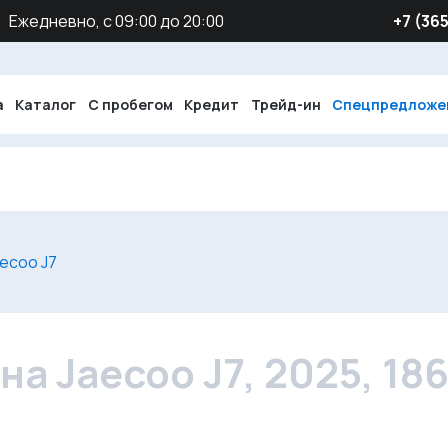
Ежедневно, с 09:00 до 20:00
‪+7 (36
а
Каталог
С пробегом
Кредит
Трейд-ин
Спецпредложе
ecoo J7
 Jaecoo J7, 2025, 18