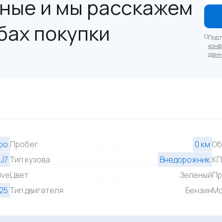
ные и мы расскажем
бах покупки
Подт
конф
дан
oo
Пробег
0 км
Об
J7
Тип кузова
Внедорожник
К
ive
Цвет
Зеленый
Пр
25
Тип двигателя
Бензин
Мо