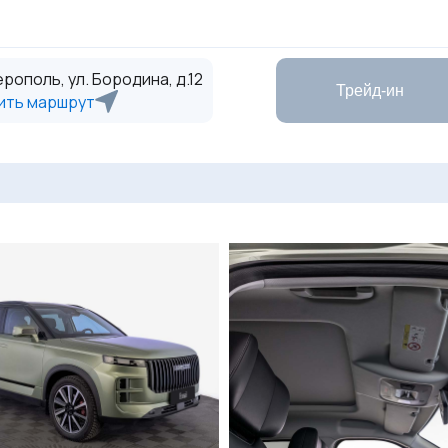
рополь, ул. Бородина, д.12
Трейд-ин
ить маршрут