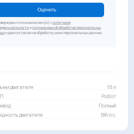
Оценить
верждаю что ознакомлен(а) с
политикой
иденциальности
и
положением об обработке персональных
ных
и даю согласие на обработку моих персональных данных
ъем двигателя
1.6 л
ПП
Робот
ивод
Полный
щность двигателя
186 л.с.