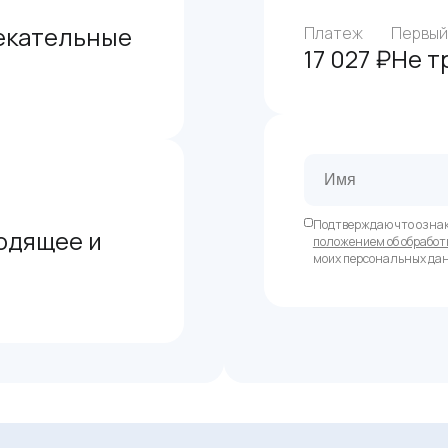
екательные
Платеж
Первый
17 027 ₽
Не т
Подтверждаю что озна
одящее и
положением об обработ
моих персональных да