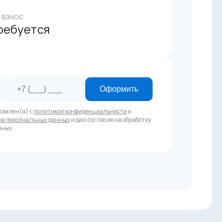
 взнос
ребуется
Оформить
комлен(а) с
политикой конфиденциальности
и
ке персональных данных
и даю согласие на обработку
нных