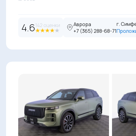
г. Симфе
4.6
Аврора
142 оценки
‪+7 (365) 288-68-71
Пролож